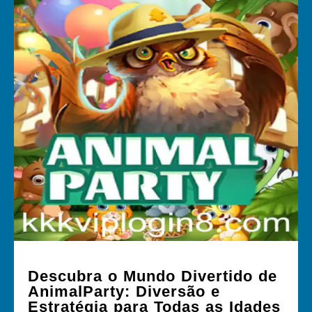
Descubra o Mundo Divertido de
AnimalParty: Diversão e
Estratégia para Todas as Idades