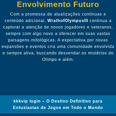
Envolvimento Futuro
Com a promessa de atualizações contínuas e
conteúdo adicional,
WrathofOlympusIII
continua a
capturar a atenção de novos jogadores e veteranos,
sempre com algo novo a oferecer em suas vastas
paisagens mitológicas. A expectativa por novas
expansões e eventos cria uma comunidade envolvida
e sempre ativa, buscando desvendar os mistérios do
Olimpo e além.
kkkvip login – O Destino Definitivo para
Entusiastas de Jogos em Todo o Mundo