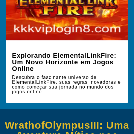
Explorando ElementalLinkFire:
Um Novo Horizonte em Jogos
Online
Descubra o fascinante universo de
ElementalLinkFire, suas regras inovadoras e
como começar sua jornada no mundo dos
jogos online.
WrathofOlympusIII: Uma