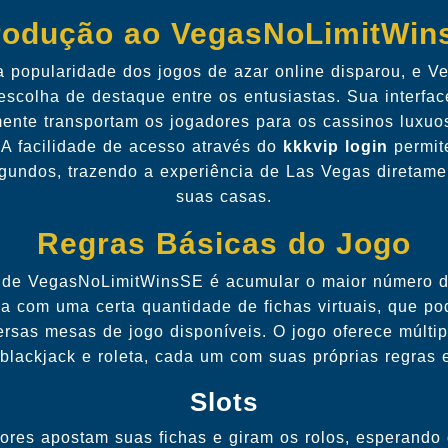
trodução ao VegasNoLimitWin
a popularidade dos jogos de azar online disparou, e
scolha de destaque entre os entusiastas. Sua interfac
mente transportam os jogadores para os cassinos luxuo
 A facilidade de acesso através do
kkkvip login
permit
gundos, trazendo a experiência de Las Vegas diretamen
suas casas.
Regras Básicas do Jogo
l de VegasNoLimitWinsSE é acumular o maior número de
 com uma certa quantidade de fichas virtuais, que p
ersas mesas de jogo disponíveis. O jogo oferece múltip
, blackjack e roleta, cada um com suas próprias regras e
Slots
dores apostam suas fichas e giram os rolos, esperando