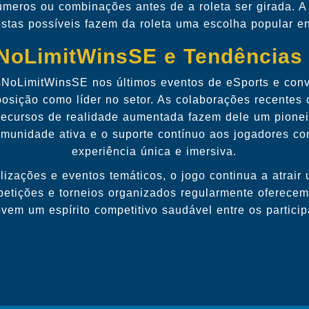
meros ou combinações antes de a roleta ser girada. A 
stas possíveis fazem da roleta uma escolha popular en
NoLimitWinsSE e Tendências 
NoLimitWinsSE nos últimos eventos de eSports e con
osição como líder no setor. As colaborações recentes
recursos de realidade aumentada fazem dele um pione
munidade ativa e o suporte contínuo aos jogadores c
experiência única e imersiva.
izações e eventos temáticos, o jogo continua a atrair
mpetições e torneios organizados regularmente oferece
vem um espírito competitivo saudável entre os particip