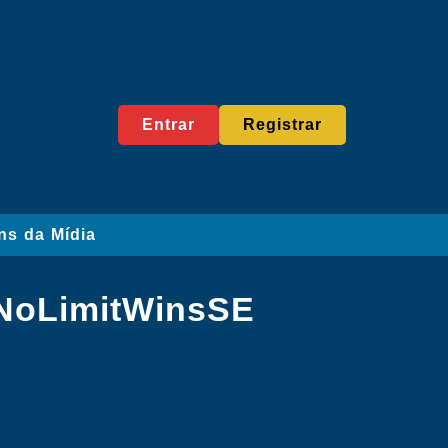
Entrar
Registrar
ns da Mídia
sNoLimitWinsSE