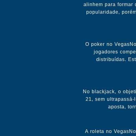
alinhem para formar 
popularidade, porém
O poker no VegasNo
jogadores compet
distribuídas. Es
No blackjack, o obje
21, sem ultrapassá-
aposta, to
A roleta no VegasNo