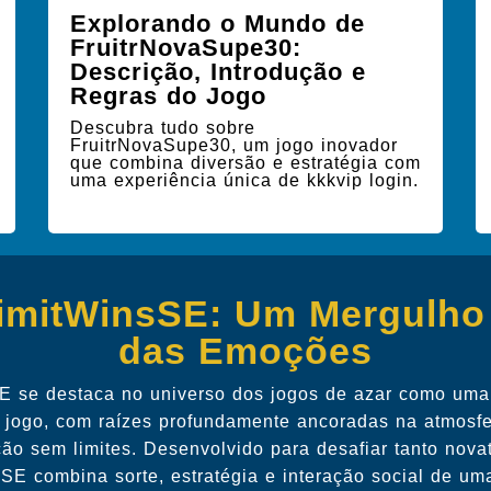
Explorando o Mundo de
FruitrNovaSupe30:
Descrição, Introdução e
Regras do Jogo
Descubra tudo sobre
FruitrNovaSupe30, um jogo inovador
que combina diversão e estratégia com
uma experiência única de kkkvip login.
imitWinsSE: Um Mergulho
das Emoções
 se destaca no universo dos jogos de azar como uma 
 jogo, com raízes profundamente ancoradas na atmosfe
o sem limites. Desenvolvido para desafiar tanto nova
E combina sorte, estratégia e interação social de um