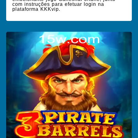
com instruções para efetuar login na
plataforma KKKvip.