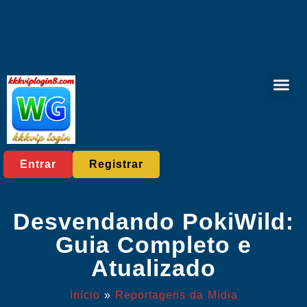
Jogos de roleta
Jogo Re
Reportagens da
Entrar
Registrar
Desvendando PokiWild:
Guia Completo e
Atualizado
Início
»
Reportagens da Mídia