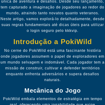
única de aventura e desafios. Desde seu lançamento,
tem capturado a imaginação de jogadores ao redor do
mundo, atraindo tanto novatos quanto veteranos.
Neste artigo, vamos explorá-lo detalhadamente, desde
suas regras fundamentais até dicas úteis para utilizar
o login seguro pelo kkkvip.
Introdução a PokiWild
No cerne do PokiWild está uma fascinante história
onde jogadores assumem o papel de exploradores em
um mundo selvagem e indomável. Cada jogador tem a
missão de construir, cultivar e defender territórios
enquanto enfrenta adversários e supera desafios
naturais.
Mecânica do Jogo
PokiWild embala elementos de estratégia em tempo
real, oferecendo uma jogabilidade que exige