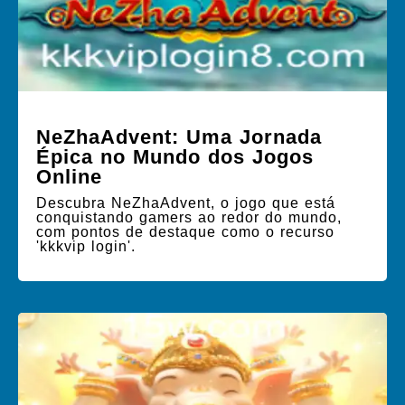
NeZhaAdvent: Uma Jornada
Épica no Mundo dos Jogos
Online
Descubra NeZhaAdvent, o jogo que está
conquistando gamers ao redor do mundo,
com pontos de destaque como o recurso
'kkkvip login'.