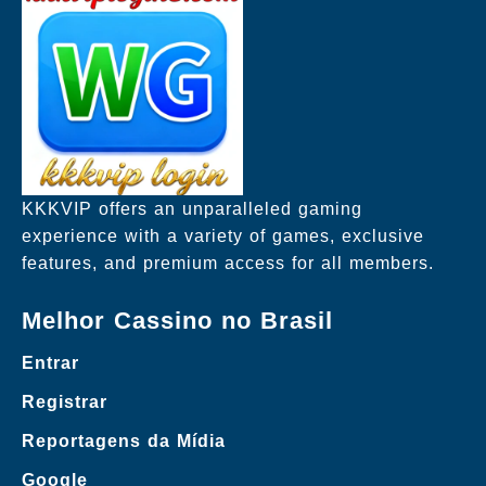
KKKVIP offers an unparalleled gaming
experience with a variety of games, exclusive
features, and premium access for all members.
Melhor Cassino no Brasil
Entrar
Registrar
Reportagens da Mídia
Google