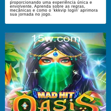
proporcionando uma experiência única e
envolvente. Aprenda sobre as regras,
mecânicas e como o 'kkkvip login' aprimora
sua jornada no jogo.