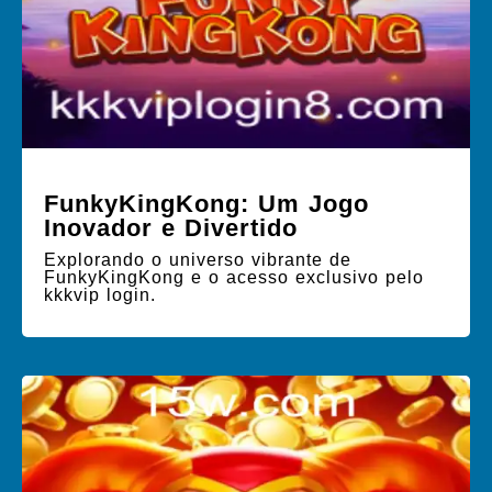
FunkyKingKong: Um Jogo
Inovador e Divertido
Explorando o universo vibrante de
FunkyKingKong e o acesso exclusivo pelo
kkkvip login.