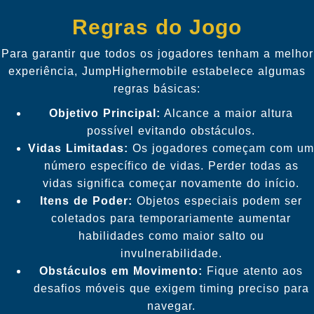
Regras do Jogo
Para garantir que todos os jogadores tenham a melhor
experiência, JumpHighermobile estabelece algumas
regras básicas:
Objetivo Principal:
Alcance a maior altura
possível evitando obstáculos.
Vidas Limitadas:
Os jogadores começam com um
número específico de vidas. Perder todas as
vidas significa começar novamente do início.
Itens de Poder:
Objetos especiais podem ser
coletados para temporariamente aumentar
habilidades como maior salto ou
invulnerabilidade.
Obstáculos em Movimento:
Fique atento aos
desafios móveis que exigem timing preciso para
navegar.