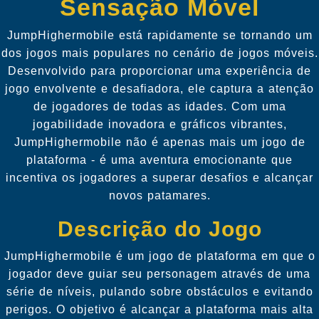
Sensação Móvel
JumpHighermobile está rapidamente se tornando um
dos jogos mais populares no cenário de jogos móveis.
Desenvolvido para proporcionar uma experiência de
jogo envolvente e desafiadora, ele captura a atenção
de jogadores de todas as idades. Com uma
jogabilidade inovadora e gráficos vibrantes,
JumpHighermobile não é apenas mais um jogo de
plataforma - é uma aventura emocionante que
incentiva os jogadores a superar desafios e alcançar
novos patamares.
Descrição do Jogo
JumpHighermobile é um jogo de plataforma em que o
jogador deve guiar seu personagem através de uma
série de níveis, pulando sobre obstáculos e evitando
perigos. O objetivo é alcançar a plataforma mais alta