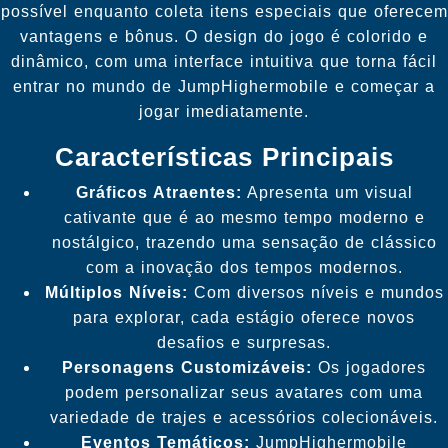
possível enquanto coleta itens especiais que oferecem
vantagens e bônus. O design do jogo é colorido e
dinâmico, com uma interface intuitiva que torna fácil
entrar no mundo de JumpHighermobile e começar a
jogar imediatamente.
Características Principais
Gráficos Atraentes:
Apresenta um visual
cativante que é ao mesmo tempo moderno e
nostálgico, trazendo uma sensação de clássico
com a inovação dos tempos modernos.
Múltiplos Níveis:
Com diversos níveis e mundos
para explorar, cada estágio oferece novos
desafios e surpresas.
Personagens Customizáveis:
Os jogadores
podem personalizar seus avatares com uma
variedade de trajes e acessórios colecionáveis.
Eventos Temáticos:
JumpHighermobile