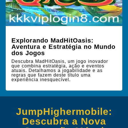
Explorando MadHitOasis:
Aventura e Estratégia no Mundo
dos Jogos
Descubra MadHitOasis, um jogo inovador
que combina estratégia, ação e eventos
atuais. Detalhamos a jogabilidade e as
regras que fazem deste título uma
experiência inesquecível.
JumpHighermobile:
Descubra a Nova