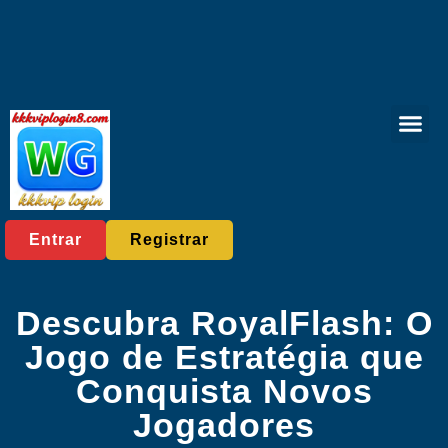
Jogos de roleta
Jogo Re
Reportagens da
Entrar
Registrar
Descubra RoyalFlash: O
Jogo de Estratégia que
Conquista Novos
Jogadores