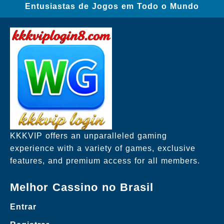
Entusiastas de Jogos em Todo o Mundo
KKKVIP offers an unparalleled gaming
experience with a variety of games, exclusive
features, and premium access for all members.
Melhor Cassino no Brasil
Entrar