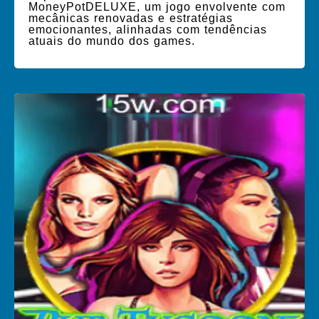
MoneyPotDELUXE, um jogo envolvente com
mecânicas renovadas e estratégias
emocionantes, alinhadas com tendências
atuais do mundo dos games.