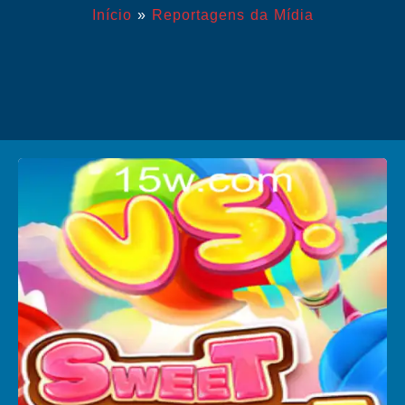
Início
»
Reportagens da Mídia